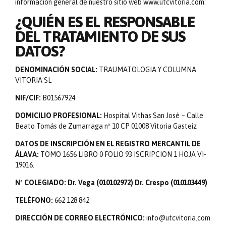
información general de nuestro sitio web www.utcvitoria.com:
¿QUIÉN ES EL RESPONSABLE
DEL TRATAMIENTO DE SUS
DATOS?
DENOMINACIÓN SOCIAL:
TRAUMATOLOGIA Y COLUMNA
VITORIA SL
NIF/CIF:
B01567924
DOMICILIO PROFESIONAL:
Hospital Vithas San José – Calle
Beato Tomás de Zumarraga nº 10 CP 01008 Vitoria Gasteiz
DATOS DE INSCRIPCIÓN EN EL REGISTRO MERCANTIL DE
ÁLAVA:
TOMO 1656 LIBRO 0 FOLIO 93 ISCRIPCION 1 HOJA VI-
19016.
Nº COLEGIADO: Dr. Vega (010102972) Dr. Crespo (010103449)
TELÉFONO:
662 128 842
DIRECCIÓN DE CORREO ELECTRÓNICO:
info@utcvitoria.com