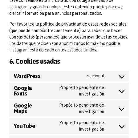
Este contenido está incrustado con código derivado de
Instagram y guarda cookies. Este contenido podría procesar
cierta información para anuncios personalizados.
Por favor lea la política de privacidad de estas redes sociales
(que puede cambiar frecuentemente) para saber que hacen
con sus datos (personales) que procesan usando estas cookies.
Los datos que reciben son anonimizados lo máximo posible.
Instagram está ubicado en los Estados Unidos.
6. Cookies usadas
WordPress
Consent
Funcional
to
Google
Propósito pendiente de
service
Consent
Fonts
investigación
wordpress
to
service
Google
Propósito pendiente de
Consent
google-
Maps
investigación
to
fonts
service
Propósito pendiente de
YouTube
Consent
google-
investigación
to
maps