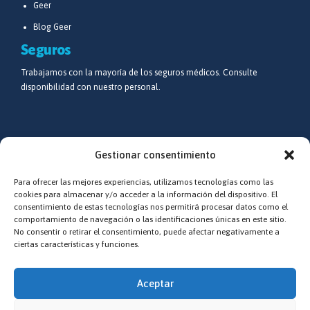
Geer
Blog Geer
Seguros
Trabajamos con la mayoría de los seguros médicos. Consulte
disponibilidad con nuestro personal.
Síguenos
Gestionar consentimiento
Redes sociales
Para ofrecer las mejores experiencias, utilizamos tecnologías como las
Estamos epecialmente activos en Facebook e Instagram
cookies para almacenar y/o acceder a la información del dispositivo. El
consentimiento de estas tecnologías nos permitirá procesar datos como el
comportamiento de navegación o las identificaciones únicas en este sitio.
No consentir o retirar el consentimiento, puede afectar negativamente a
ciertas características y funciones.
Aceptar