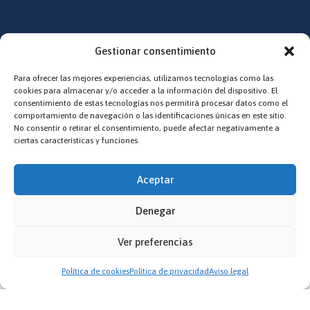
Síguenos
Gestionar consentimiento
Redes sociales
Para ofrecer las mejores experiencias, utilizamos tecnologías como las
Estamos epecialmente activos en Facebook e Instagram
cookies para almacenar y/o acceder a la información del dispositivo. El
consentimiento de estas tecnologías nos permitirá procesar datos como el
comportamiento de navegación o las identificaciones únicas en este sitio.
No consentir o retirar el consentimiento, puede afectar negativamente a
ciertas características y funciones.
Aceptar
© UTCvitoria
Denegar
Ver preferencias
Aviso legal
Política de privacidad
Política de cookies
SUBIR
Política de cookies
Política de privacidad
Aviso legal