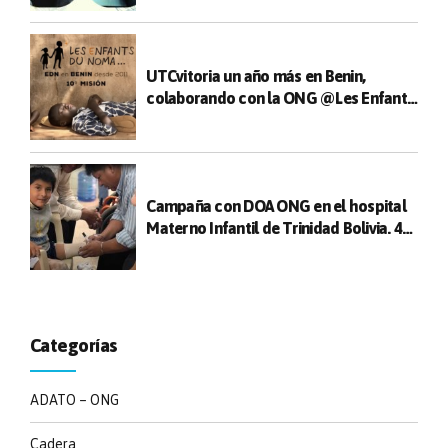
UTCvitoria un año más en Benin,
colaborando con la ONG @Les Enfants
du Noma
Campaña con DOA ONG en el hospital
Materno Infantil de Trinidad Bolivia. 47
cirugías realizadas entre niños y
adultos
Categorías
ADATO – ONG
Cadera