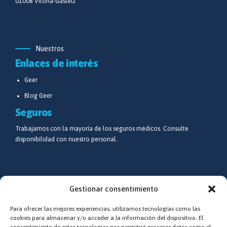
01008 Vitoria-Gasteiz
Nuestros
Enlaces de interés
Geer
Blog Geer
Seguros
Trabajamos con la mayoría de los seguros médicos. Consulte
disponibilidad con nuestro personal.
Síguenos
Gestionar consentimiento
Redes sociales
Para ofrecer las mejores experiencias, utilizamos tecnologías como las
Estamos epecialmente activos en Facebook e Instagram
cookies para almacenar y/o acceder a la información del dispositivo. El